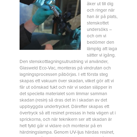
åker ut till dig
och ringer när
han är på plats,
stenskottet
undersöks –
och om vi
bedömer den
lämplig att laga
sätter vi igång.
Den stenskottlagningsutrustning vi använder,
Glasweld Eco-Vac, monteras på vindrutan och
lagningsprocessen påbörjas. I ett första steg
skapas ett vakuum över skadan, vilket gör att vi
får ut oönskad fukt och när vi sedan släpper in
det speciella materialet som limmar samman
skadan (resin) så dras det in i skadan av det
uppbyggda undertrycket. Därefter skapas ett
övertryck så att resinet pressas in hela vägen ut i
sprickorna, och när teknikern ser att skadan är
helt fylld går vi vidare och monterar på en
härdningslampa. Genom UV-ljus härdas resinet,